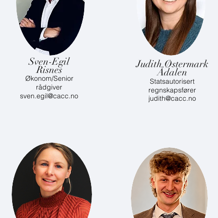
Sven-Egil
Judith Østermark
Risnes
Ådalen
Økonom/Senior
Statsautorisert
rådgiver
regnskapsfører
sven.egil@cacc.no
judith@cacc.no