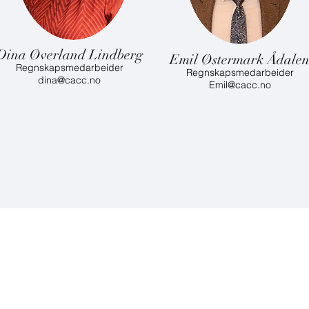
Dina Øverland Lindberg
Emil Østermark Ådale
Regnskapsmedarbeider
Regnskapsmedarbeider
​dina
@cacc.no
​Emil
@cacc.no