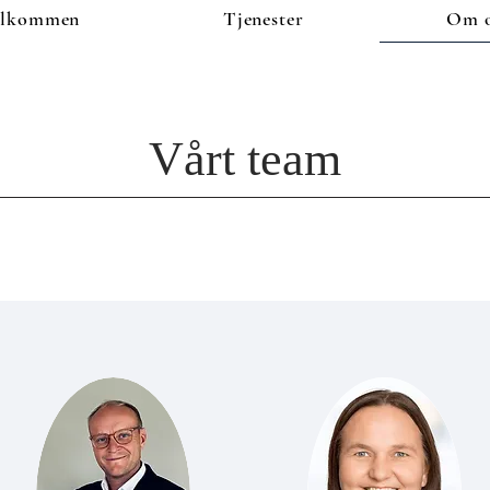
elkommen
Tjenester
Om o
Vårt team