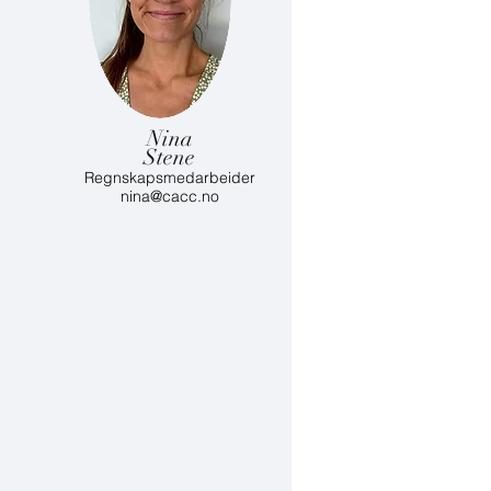
Nina
Stene
Regnskapsmedarbeider
nina@cacc.no