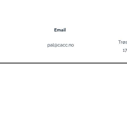
Email
Trø
pal@cacc.no
1