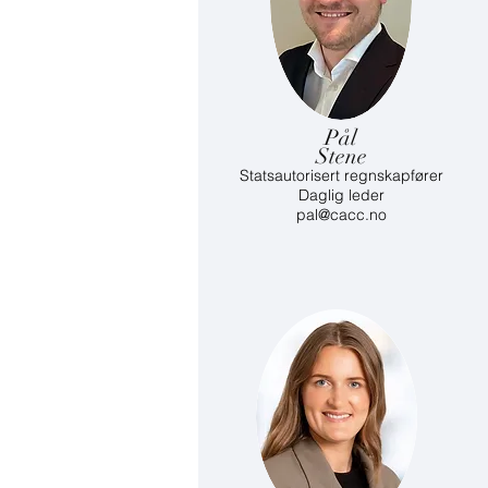
Pål
Stene
Statsautorisert regnskapfører
Daglig leder
pal@cacc.no