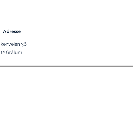
Adresse
skenveien 36
712 Grålum